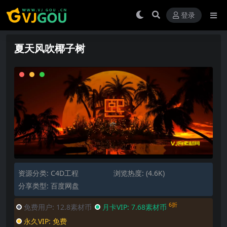
登录
夏天风吹椰子树
资源分类:
C4D工程
浏览热度: (4.6K)
分享类型: 百度网盘
6折
免费用户:
12.8素材币
月卡VIP:
7.68素材币
永久VIP:
免费