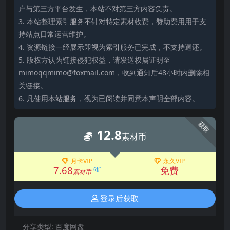
户与第三方平台发生，本站不对第三方内容负责。
3. 本站整理索引服务不针对特定素材收费，赞助费用用于支
持站点日常运营维护。
4. 资源链接一经展示即视为索引服务已完成，不支持退还。
5. 版权方认为链接侵犯权益，请发送权属证明至
mimoqqmimo@foxmail.com，收到通知后48小时内删除相
关链接。
6. 凡使用本站服务，视为已阅读并同意本声明全部内容。
获取
12.8
素材币
月卡VIP
永久VIP
7.68
免费
6折
素材币
登录后获取
分享类型:
百度网盘