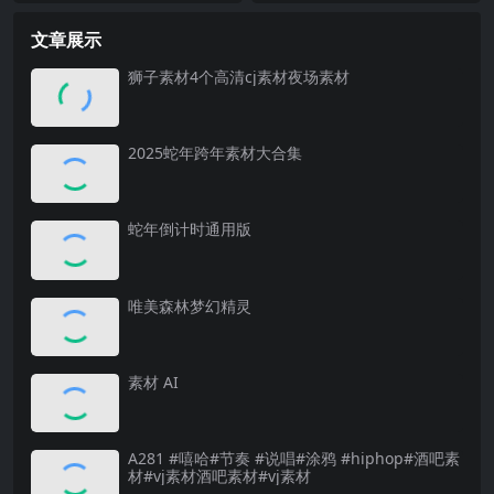
文章展示
狮子素材4个高清cj素材夜场素材
2025蛇年跨年素材大合集
蛇年倒计时通用版
唯美森林梦幻精灵
素材 AI
A281 #嘻哈#节奏 #说唱#涂鸦 #hiphop#酒吧素
材#vj素材酒吧素材#vj素材