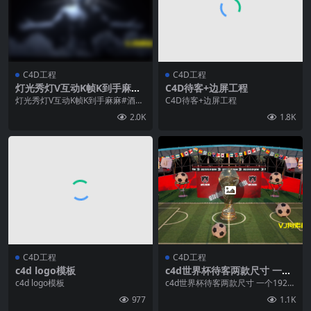
C4D工程
C4D工程
灯光秀灯V互动K帧K到手麻麻
C4D待客+边屏工程
#酒吧#屏幕#VJ
灯光秀灯V互动K帧K到手麻麻#酒吧
C4D待客+边屏工程
#屏幕#VJ
2.0K
1.8K
C4D工程
C4D工程
c4d logo模板
c4d世界杯待客两款尺寸 一个
1920×1080 另一个长屏通用
c4d logo模板
c4d世界杯待客两款尺寸 一个1920
×1080 另一个长屏通用
977
1.1K