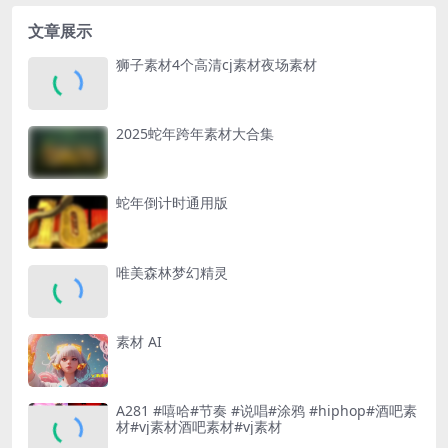
文章展示
狮子素材4个高清cj素材夜场素材
2025蛇年跨年素材大合集
蛇年倒计时通用版
唯美森林梦幻精灵
素材 AI
A281 #嘻哈#节奏 #说唱#涂鸦 #hiphop#酒吧素
材#vj素材酒吧素材#vj素材