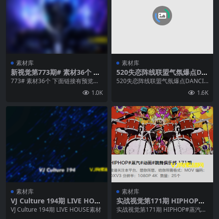
素材库
素材库
新视觉第773期# 素材36个 下
520失恋阵线联盟气氛爆点DA
面链接有预览＋领取方式773#
NCING BEAUTY LIVE
773# 素材36个 下面链接有预览＋
520失恋阵线联盟气氛爆点DANCIN
外网机械人物LOOP节奏意境
领取方式
G BEAUTY LIVE
1.0K
1.6K
赛博朋克
素材库
素材库
VJ Culture 194期 LIVE HOU
实战视觉第171期 HIPHOP#
SE素材
蒸汽#动画#跳舞俱乐部 171期
VJ Culture 194期 LIVE HOUSE素材
实战视觉第171期 HIPHOP#蒸汽#
动画#跳舞俱乐部 171期