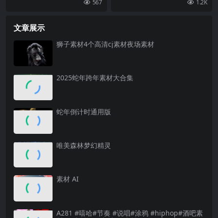
567
1.2K
文章展示
狮子素材4个高清cj素材夜场素材
2025蛇年跨年素材大合集
蛇年倒计时通用版
唯美森林梦幻精灵
素材 AI
A281 #嘻哈#节奏 #说唱#涂鸦 #hiphop#酒吧素