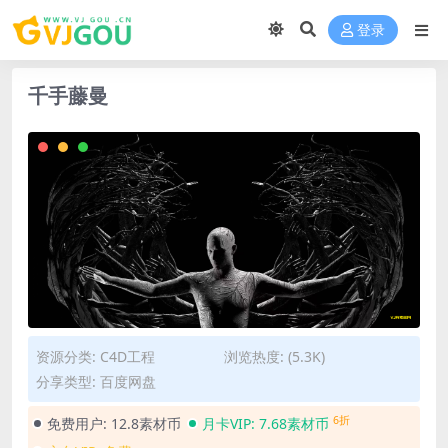
登录
千手藤曼
资源分类:
C4D工程
浏览热度: (5.3K)
分享类型: 百度网盘
6折
免费用户:
12.8素材币
月卡VIP:
7.68素材币