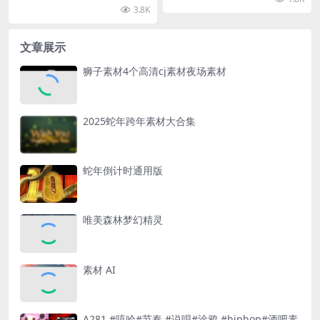
3.8K
文章展示
狮子素材4个高清cj素材夜场素材
2025蛇年跨年素材大合集
蛇年倒计时通用版
唯美森林梦幻精灵
素材 AI
A281 #嘻哈#节奏 #说唱#涂鸦 #hiphop#酒吧素