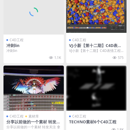
C4D工程
C4D工程
冲刺lin
VJ小新【第十二期】C4D表情
工程套装笑脸
冲刺lin
VJ小新【第十二期】C4D表情工程
套装
1.1K
575
C4D工程
素材库
C4D工程
分享以前做的一个素材 转发关
TECHNO素材6个C4D工程
注 拿
分享以前做的一个素材 转发关注 拿
1.8K