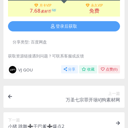
月卡VIP
永久VIP
7.68
免费
6折
素材币
登录后获取
分享类型:
百度网盘
获取资源链接遇到问题？可联系客服或反馈
VJ GOU
分享
收藏
点赞(
0
)
上一篇
万圣七宗罪开场VJ狗素材网
下一篇
小猪 跳舞➕干巴爹➕爆点2