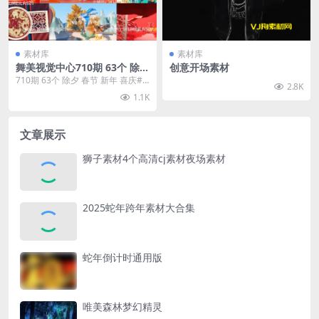
素材库
素材库
舞美视觉中心710期 63个 除夕
创意开场素材
春节 新年 喜庆#VJloop
710期 63个 除夕 春节 新年 喜庆#VJ
2.8K
loop
1.1K
文章展示
狮子素材4个高清cj素材夜场素材
2025蛇年跨年素材大合集
蛇年倒计时通用版
唯美森林梦幻精灵