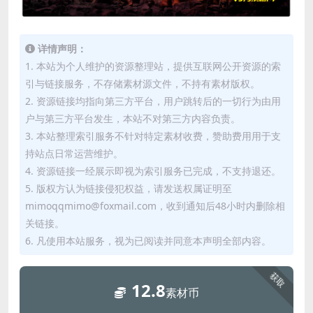
详情声明：
1. 本站为个人维护的资源整理站，提供互联网公开资源的索
引与链接服务，不存储素材源文件，不持有素材版权。
2. 资源链接均指向第三方平台，用户跳转后的一切行为由用
户与第三方平台发生，本站不对第三方内容负责。
3. 本站整理索引服务不针对特定素材收费，赞助费用用于支
持站点日常运营维护。
4. 资源链接一经展示即视为索引服务已完成，不支持退还。
5. 版权方认为链接侵犯权益，请发送权属证明至
mimoqqmimo@foxmail.com，收到通知后48小时内删除相
关链接。
6. 凡使用本站服务，视为已阅读并同意本声明全部内容。
获取
12.8
素材币