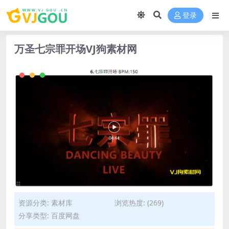
登录
万圣七宗罪开场VJ狗素材网
资源分类:
素材库
浏览热度: (269)
分享类型: 百度网盘