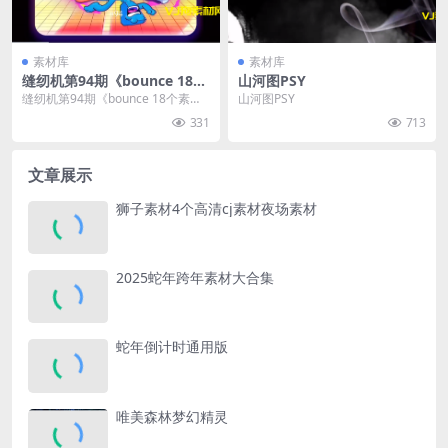
素材库
素材库
缝纫机第94期《bounce 18个
山河图PSY
素材》
缝纫机第94期《bounce 18个素
山河图PSY
材》
331
713
文章展示
狮子素材4个高清cj素材夜场素材
2025蛇年跨年素材大合集
蛇年倒计时通用版
唯美森林梦幻精灵