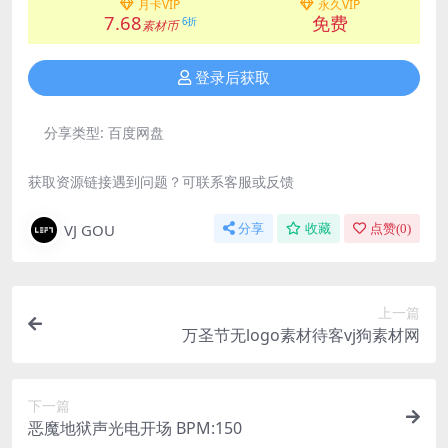
月卡VIP
永久VIP
7.68
免费
6折
素材币
登录后获取
分享类型:
百度网盘
获取资源链接遇到问题？可联系客服或反馈
VJ GOU
分享
收藏
点赞(
0
)
上一篇
万圣节无logo素材待客vj狗素材网
下一篇
恶魔地狱声光电开场 BPM:150