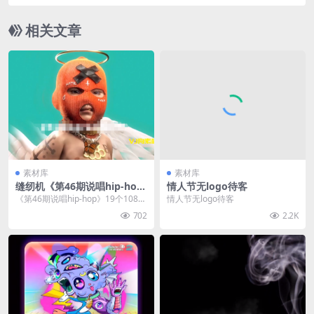
相关文章
素材库
素材库
缝纫机《第46期说唱hip-ho
情人节无logo待客
p》19个1080p
《第46期说唱hip-hop》19个1080
情人节无logo待客
p
702
2.2K