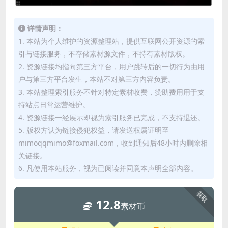
详情声明：
1. 本站为个人维护的资源整理站，提供互联网公开资源的索
引与链接服务，不存储素材源文件，不持有素材版权。
2. 资源链接均指向第三方平台，用户跳转后的一切行为由用
户与第三方平台发生，本站不对第三方内容负责。
3. 本站整理索引服务不针对特定素材收费，赞助费用用于支
持站点日常运营维护。
4. 资源链接一经展示即视为索引服务已完成，不支持退还。
5. 版权方认为链接侵犯权益，请发送权属证明至
mimoqqmimo@foxmail.com，收到通知后48小时内删除相
关链接。
6. 凡使用本站服务，视为已阅读并同意本声明全部内容。
获取
12.8
素材币