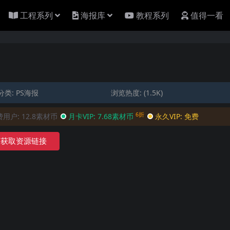
工程系列
海报库
教程系列
值得一看
分类:
PS海报
浏览热度: (1.5K)
6折
费用户:
12.8素材币
月卡VIP:
7.68素材币
永久VIP:
免费
获取资源链接