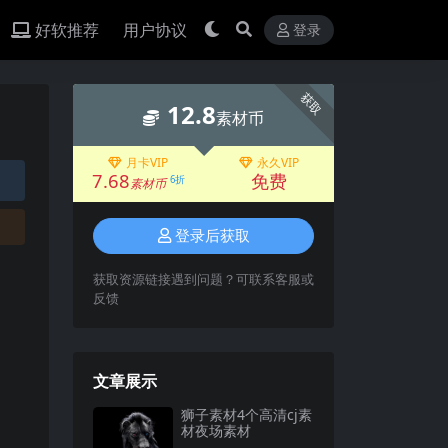
好软推荐
用户协议
登录
获取
12.8
素材币
月卡VIP
永久VIP
7.68
免费
6折
素材币
登录后获取
获取资源链接遇到问题？可联系客服或
反馈
文章展示
狮子素材4个高清cj素
材夜场素材