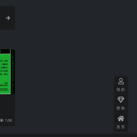
我的
赞助
1.0K
首页