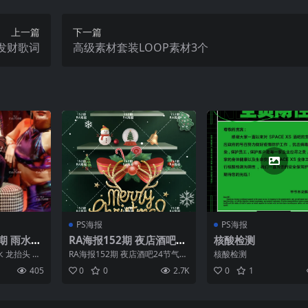
上一篇
下一篇
恭喜发财歌词
高级素材套装LOOP素材3个
PS海报
PS海报
23期 雨水
RA海报152期 夜店酒吧24
核酸检测
D海报
节气冬至/平安夜/圣诞节P
 雨水 龙抬头 日
RA海报152期 夜店酒吧24节气冬
核酸检测
S海报模板数量：20个
至/平安夜/圣诞节PS海报模板数
405
0
0
2.7K
0
1
量：20个