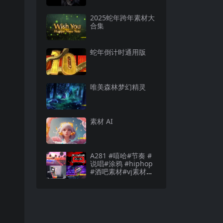
2025蛇年跨年素材大
合集
蛇年倒计时通用版
唯美森林梦幻精灵
素材 AI
A281 #嘻哈#节奏 #
说唱#涂鸦 #hiphop
#酒吧素材#vj素材酒
吧素材#vj素材