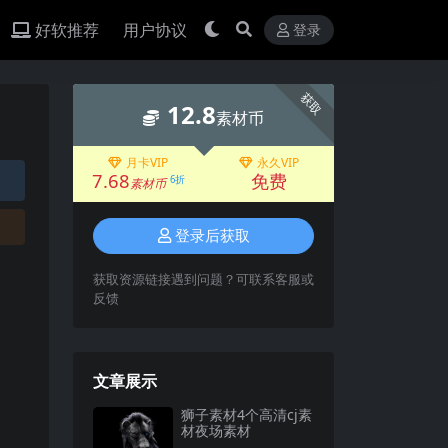
好软推荐
用户协议
登录
获取
12.8
素材币
月卡VIP
永久VIP
7.68
免费
6折
素材币
登录后获取
获取资源链接遇到问题？可联系客服或
反馈
文章展示
狮子素材4个高清cj素
材夜场素材