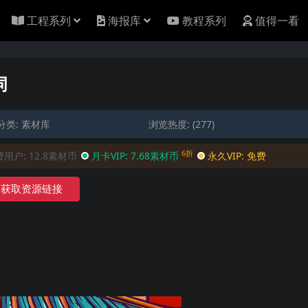
工程系列
海报库
教程系列
值得一看
词
分类:
素材库
浏览热度: (277)
6折
费用户:
12.8素材币
月卡VIP:
7.68素材币
永久VIP:
免费
获取资源链接