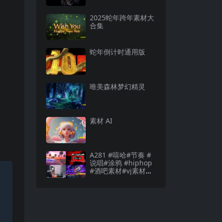
2025蛇年跨年素材大
合集
蛇年倒计时通用版
唯美森林梦幻精灵
素材 AI
A281 #嘻哈#节奏 #
说唱#涂鸦 #hiphop
#酒吧素材#vj素材酒
吧素材#vj素材