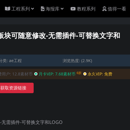
工程系列
海报库
教程系列
值得一看
环-板块可随意修改-无需插件-可替换文字和
分类:
ae工程
浏览热度: (2.9K)
6折
费用户:
12.8素材币
月卡VIP:
7.68素材币
永久VIP:
免费
获取资源链接
改-无需插件-可替换文字和LOGO