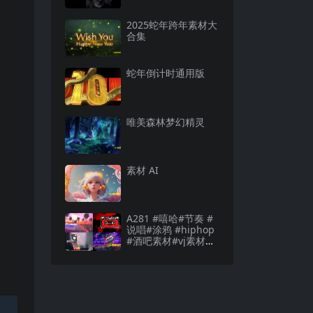
2025蛇年跨年素材大
合集
蛇年倒计时通用版
唯美森林梦幻精灵
素材 AI
A281 #嘻哈#节奏 #
说唱#涂鸦 #hiphop
#酒吧素材#vj素材酒
吧素材#vj素材