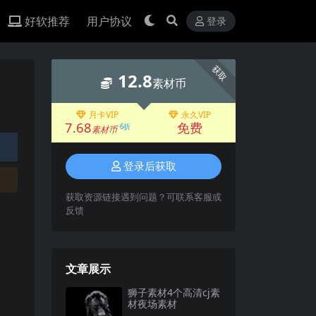
好软推荐
用户协议
登录
获取
12.8
素材币
月卡VIP
永久VIP
7.68
免费
6折
素材币
登录后获取
获取资源链接遇到问题？可联系客服或
反馈
文章展示
狮子素材4个高清cj素
材夜场素材