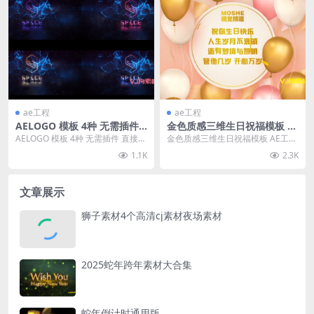
ae工程
ae工程
AELOGO 模板 4种 无需插件
金色质感三维生日祝福模板 A
直接替换
E工程 #MOSHE视觉频道NO.
AELOGO 模板 4种 无需插件 直接替
金色质感三维生日祝福模板 AE工程
66 无需插件 字体已与工程一
换
#MOSHE视觉频道NO.66 无需插件
1.1K
2.3K
并打包
字...
文章展示
狮子素材4个高清cj素材夜场素材
2025蛇年跨年素材大合集
蛇年倒计时通用版