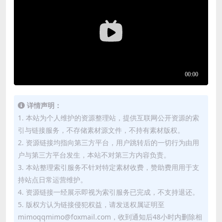
详情声明：
1. 本站为个人维护的资源整理站，提供互联网公开资源的索
引与链接服务，不存储素材源文件，不持有素材版权。
2. 资源链接均指向第三方平台，用户跳转后的一切行为由用
户与第三方平台发生，本站不对第三方内容负责。
3. 本站整理索引服务不针对特定素材收费，赞助费用用于支
持站点日常运营维护。
4. 资源链接一经展示即视为索引服务已完成，不支持退还。
5. 版权方认为链接侵犯权益，请发送权属证明至
mimoqqmimo@foxmail.com，收到通知后48小时内删除相