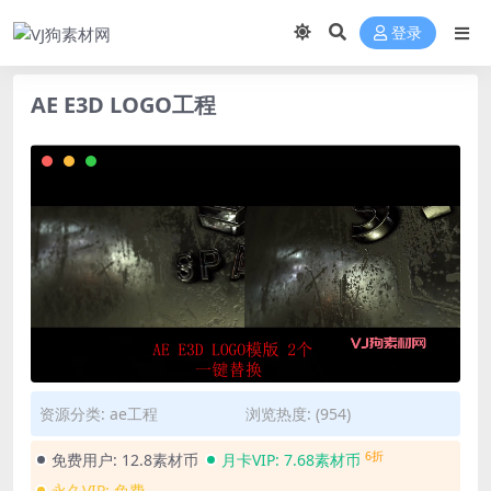
登录
AE E3D LOGO工程
资源分类:
ae工程
浏览热度: (954)
6折
免费用户:
12.8素材币
月卡VIP:
7.68素材币
永久VIP:
免费