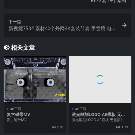
REZZ套19个素材
下一篇
新视觉753# 素材40个外网4K套装节奏 手意境 电子
音乐DXV素材
相关文章
ae工程
ae工程
复古磁带MV
激光雕刻LOGO AE模板 无需
插件
复古磁带MV
激光雕刻LOGO AE模板 无需插件
628
1.7K