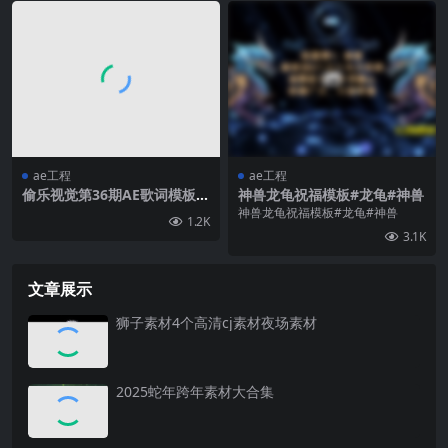
ae工程
ae工程
偷乐视觉第36期AE歌词模板纸
神兽龙龟祝福模板#龙龟#神兽
飞机
神兽龙龟祝福模板#龙龟#神兽
1.2K
3.1K
文章展示
狮子素材4个高清cj素材夜场素材
2025蛇年跨年素材大合集