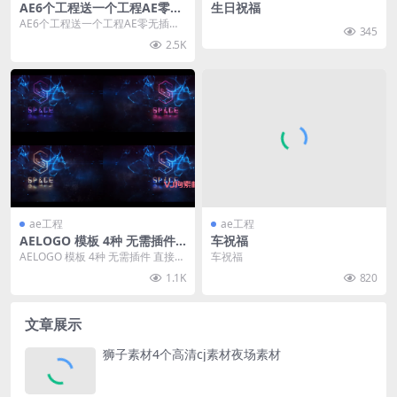
AE6个工程送一个工程AE零插
生日祝福
件工程素材
AE6个工程送一个工程AE零无插件
345
工程素材
2.5K
ae工程
ae工程
AELOGO 模板 4种 无需插件
车祝福
直接替换
AELOGO 模板 4种 无需插件 直接替
车祝福
换
1.1K
820
文章展示
狮子素材4个高清cj素材夜场素材