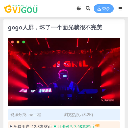
登录
gogo人屏，坏了一个面光就很不完美
资源分类:
ae工程
浏览热度: (3.2K)
6折
免费用户:
12.8素材币
月卡VIP:
7.68素材币