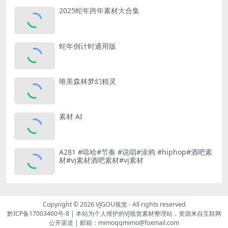
2025蛇年跨年素材大合集
蛇年倒计时通用版
唯美森林梦幻精灵
素材 AI
A281 #嘻哈#节奏 #说唱#涂鸦 #hiphop#酒吧素
材#vj素材酒吧素材#vj素材
Copyright © 2026
VJGOU视觉
- All rights reserved
黔ICP备17003460号-8
|
本站为个人维护的VJ视觉素材整理站，资源来自互联网
公开渠道
|
邮箱：mimoqqmimo@foxmail.com