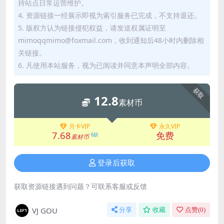
持站点日常运营维护。
4. 资源链接一经展示即视为索引服务已完成，不支持退还。
5. 版权方认为链接侵犯权益，请发送权属证明至
mimoqqmimo@foxmail.com，收到通知后48小时内删除相
关链接。
6. 凡使用本站服务，视为已阅读并同意本声明全部内容。
获取
12.8
素材币
月卡VIP
永久VIP
7.68
免费
6折
素材币
登录后获取
获取资源链接遇到问题？可联系客服或反馈
VJ GOU
分享
收藏
点赞(
0
)