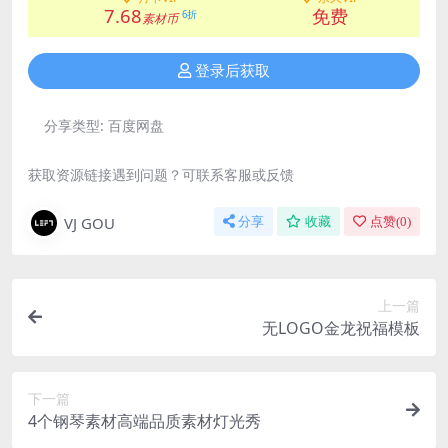
7.68
免费
6折
素材币
登录后获取
分享类型:
百度网盘
获取资源链接遇到问题？可联系客服或反馈
VJ GOU
分享
收藏
点赞(
0
)
上一篇
无LOGO金龙祝福模板
下一篇
4个钢琴素材高端品质素材灯光秀