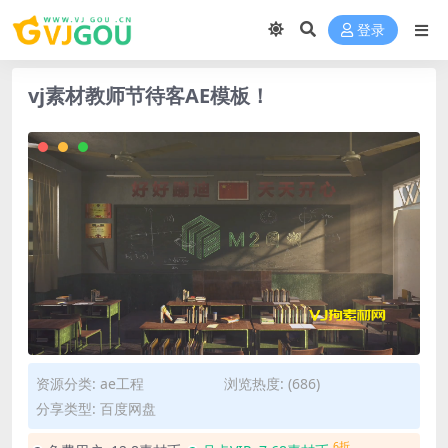
登录
vj素材教师节待客AE模板！
资源分类:
ae工程
浏览热度: (686)
分享类型: 百度网盘
6折