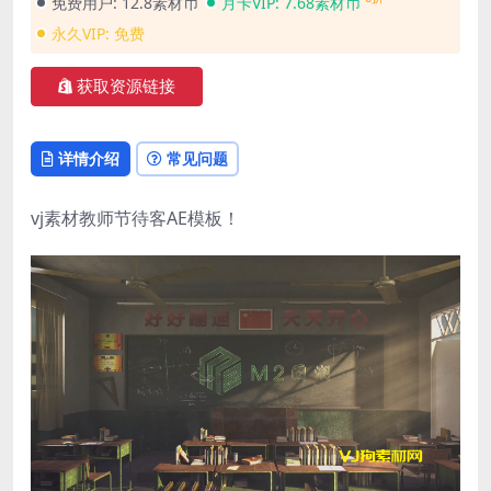
免费用户:
12.8素材币
月卡VIP:
7.68素材币
永久VIP:
免费
获取资源链接
详情介绍
常见问题
vj素材教师节待客AE模板！