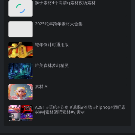
狮子素材4个高清cj素材夜场素材
2025蛇年跨年素材大合集
蛇年倒计时通用版
唯美森林梦幻精灵
素材 AI
A281 #嘻哈#节奏 #说唱#涂鸦 #hiphop#酒吧素
材#vj素材酒吧素材#vj素材