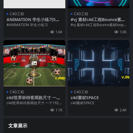
C4D工程
C4D工程
ANIMATION 学生小练习5个
#vj 素材c4d工程Bounce素材l
工程
oop素材
#ANIMATION 学生小练习
#vj 素材c4d工程Bounce素材loop
素材
1.6K
1.0K
C4D工程
C4D工程
c4d世界杯待客两款尺寸 一个
c4d素材SPACE
1920×1080 另一个长屏通用
c4d世界杯待客两款尺寸 一个1920
c4d素材SPACE
×1080 另一个长屏通用
1.1K
2.4K
文章展示