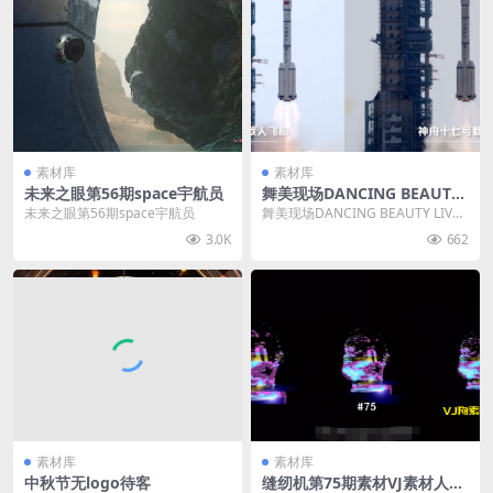
素材库
素材库
未来之眼第56期space宇航员
舞美现场DANCING BEAUTY
LIVE2024跨年回忆开场开场
未来之眼第56期space宇航员
舞美现场DANCING BEAUTY LIVE2
024跨年回忆开场开场
3.0K
662
素材库
素材库
中秋节无logo待客
缝纫机第75期素材VJ素材人头