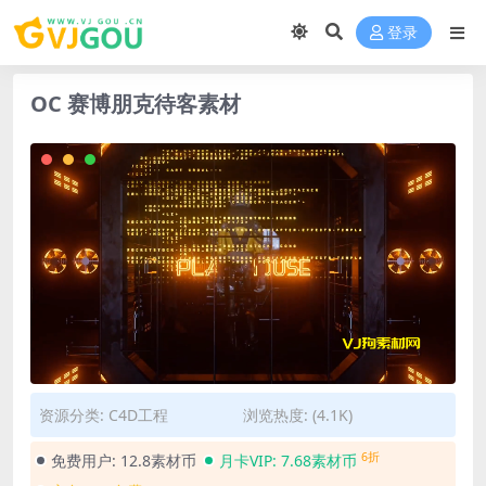
登录
OC 赛博朋克待客素材
资源分类:
C4D工程
浏览热度: (4.1K)
6折
免费用户:
12.8素材币
月卡VIP:
7.68素材币