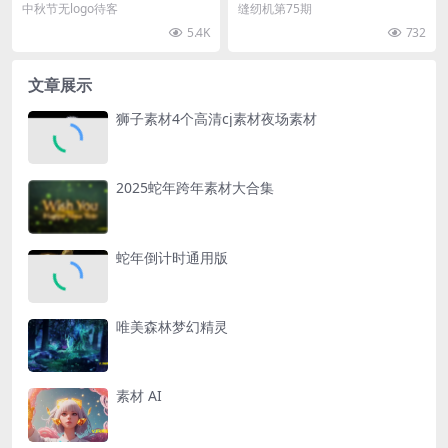
LOOP素材
中秋节无logo待客
缝纫机第75期
5.4K
732
文章展示
狮子素材4个高清cj素材夜场素材
2025蛇年跨年素材大合集
蛇年倒计时通用版
唯美森林梦幻精灵
素材 AI