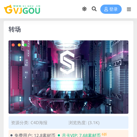
登录
转场
资源分类:
C4D海报
浏览热度: (3.1K)
6折
免费用户:
12.8素材币
月卡VIP:
7.68素材币