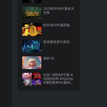
2025蛇年跨年素材大
合集
蛇年倒计时通用版
唯美森林梦幻精灵
素材 AI
A281 #嘻哈#节奏 #
说唱#涂鸦 #hiphop
#酒吧素材#vj素材酒
吧素材#vj素材