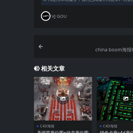
VJ GOU
china boom海
相关文章
C4D海报
C4D海报
圣诞节座位图+动态座位图
绿色卡座c4d座