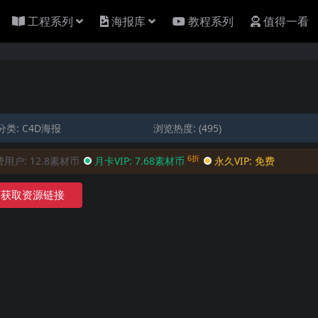
工程系列
海报库
教程系列
值得一看
分类:
C4D海报
浏览热度: (495)
6折
费用户:
12.8素材币
月卡VIP:
7.68素材币
永久VIP:
免费
获取资源链接