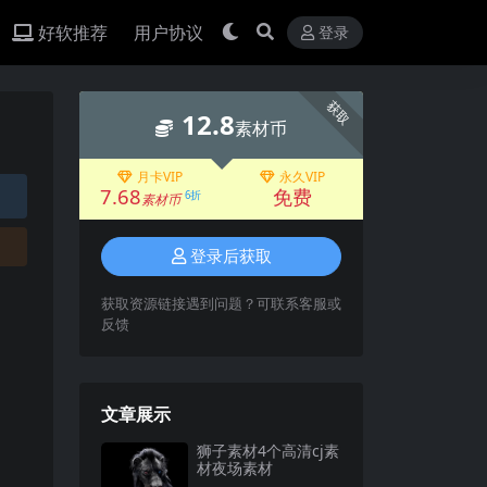
好软推荐
用户协议
登录
获取
12.8
素材币
月卡VIP
永久VIP
7.68
免费
6折
素材币
登录后获取
获取资源链接遇到问题？可联系客服或
反馈
文章展示
狮子素材4个高清cj素
材夜场素材