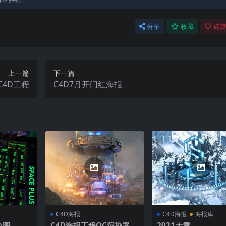
分享
收藏
点赞
上一篇
下一篇
报C4D工程
C4D7月开门红海报
C4D海报
C4D海报
海报库
位图
C4D海报工程OC渲染器海
2021大雪