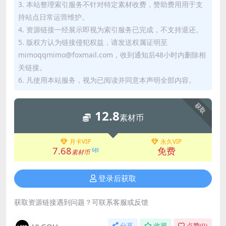
3. 本站整理索引服务不针对特定素材收费，赞助费用用于支
持站点日常运营维护。
4. 资源链接一经展示即视为索引服务已完成，不支持退还。
5. 版权方认为链接侵犯权益，请发送权属证明至
mimoqqmimo@foxmail.com，收到通知后48小时内删除相
关链接。
6. 凡使用本站服务，视为已阅读并同意本声明全部内容。
获取
12.8
素材币
月卡VIP
永久VIP
7.68
免费
6折
素材币
登录后获取
获取资源链接遇到问题？可联系客服或反馈
分享
收藏
点赞(
0
)