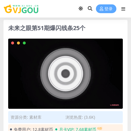
登录
未来之眼第51期爆闪线条25个
资源分类:
素材库
浏览热度: (3.6K)
6折
免费用户:
12.8素材币
月卡VIP:
7.68素材币