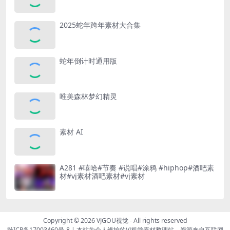
2025蛇年跨年素材大合集
蛇年倒计时通用版
唯美森林梦幻精灵
素材 AI
A281 #嘻哈#节奏 #说唱#涂鸦 #hiphop#酒吧素
材#vj素材酒吧素材#vj素材
Copyright © 2026
VJGOU视觉
- All rights reserved
黔ICP备17003460号-8
|
本站为个人维护的VJ视觉素材整理站，资源来自互联网