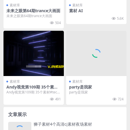
素材库
素材库
未来之眼第64期trance大画面
素材 AI
未来之眼第64期trance大画面
5.6K
504
素材库
素材库
Andy视觉第109期 35个素材#
party是我家
techno #暗黑系
Andy视觉第109期 35个素材#tech
party是我家
no #暗黑系
491
724
文章展示
狮子素材4个高清cj素材夜场素材