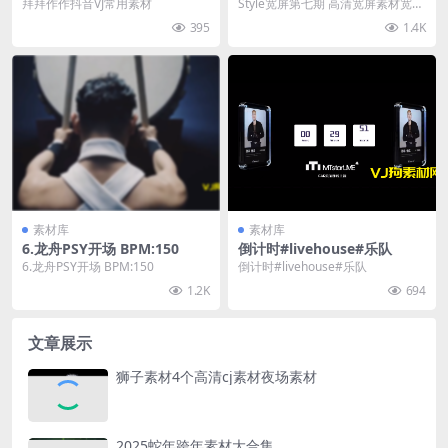
材宽屏第八期
拜拜作作抖音VJ常用素材
Style宽屏第七期 高清宽屏素材宽屏
第七期
395
1.4K
素材库
素材库
6.龙舟PSY开场 BPM:150
倒计时#livehouse#乐队
6.龙舟PSY开场 BPM:150
倒计时#livehouse#乐队
1.2K
694
文章展示
狮子素材4个高清cj素材夜场素材
2025蛇年跨年素材大合集