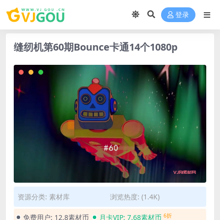
登录
缝纫机第60期Bounce卡通14个1080p
资源分类:
素材库
浏览热度: (1.4K)
6折
免费用户:
12.8素材币
月卡VIP:
7.68素材币