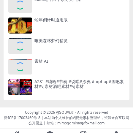
蛇年倒计时通用版
唯美森林梦幻精灵
素材 AI
A281 #嘻哈#节奏 #说唱#涂鸦 #hiphop#酒吧素
材#vj素材酒吧素材#vj素材
Copyright © 2026
VJGOU视觉
- All rights reserved
黔ICP备17003460号-8
|
本站为个人维护的VJ视觉素材整理站，资源来自互联网
公开渠道
|
邮箱：mimoqqmimo@foxmail.com