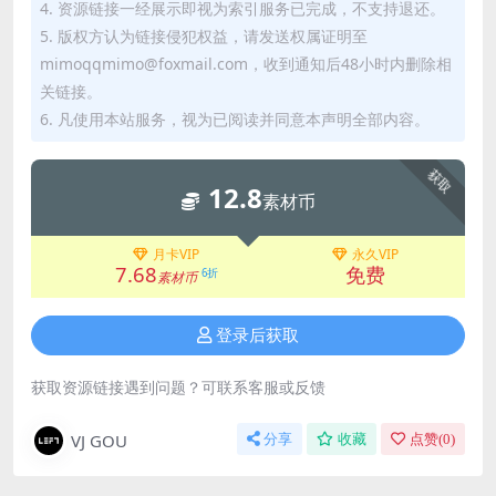
4. 资源链接一经展示即视为索引服务已完成，不支持退还。
5. 版权方认为链接侵犯权益，请发送权属证明至
mimoqqmimo@foxmail.com，收到通知后48小时内删除相
关链接。
6. 凡使用本站服务，视为已阅读并同意本声明全部内容。
获取
12.8
素材币
月卡VIP
永久VIP
7.68
免费
6折
素材币
登录后获取
获取资源链接遇到问题？可联系客服或反馈
VJ GOU
分享
收藏
点赞(
0
)