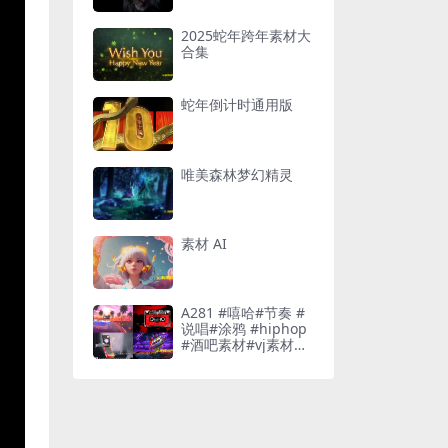
2025蛇年跨年素材大
合集
蛇年倒计时通用版
唯美森林梦幻精灵
素材 AI
A281 #嘻哈#节奏 #
说唱#涂鸦 #hiphop
#酒吧素材#vj素材酒
吧素材#vj素材