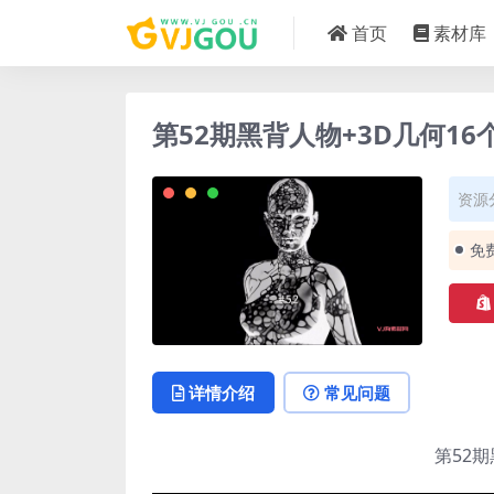
首页
素材库
第52期黑背人物+3D几何16个
资源
免
详情介绍
常见问题
第52期