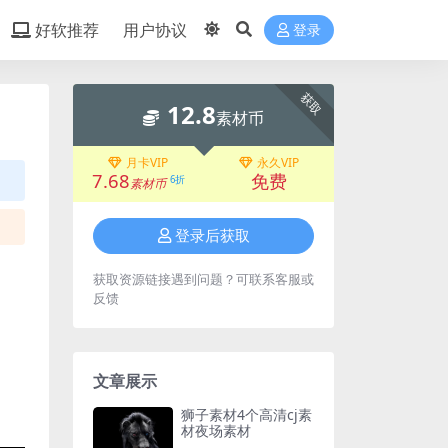
好软推荐
用户协议
登录
获取
12.8
素材币
月卡VIP
永久VIP
7.68
免费
6折
素材币
登录后获取
获取资源链接遇到问题？可联系客服或
反馈
文章展示
狮子素材4个高清cj素
材夜场素材