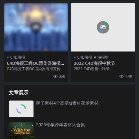
C4D海报
C4D海报
海报库
C4D海报工程OC渲染器海报宣
2022 C4D海报中秋节
传大佬磅神宣传C4D海报夜场l
C4D海报工程OC渲染器海报宣传大
2022 C4D海报中秋节
ogo海报圣诞节冬天
佬磅神宣传C4D海报夜场logo海报
360
1.4K
文章展示
狮子素材4个高清cj素材夜场素材
2025蛇年跨年素材大合集