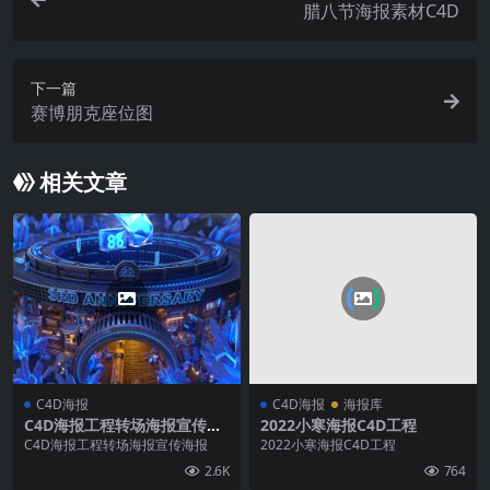
腊八节海报素材C4D
下一篇
赛博朋克座位图
相关文章
C4D海报
C4D海报
海报库
C4D海报工程转场海报宣传海
2022小寒海报C4D工程
报
C4D海报工程转场海报宣传海报
2022小寒海报C4D工程
2.6K
764