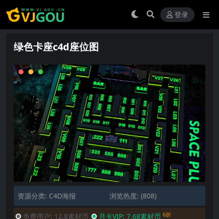
登录
绿色卡座c4d座位图
资源分类:
C4D海报
浏览热度: (808)
6折
免费用户:
12.8素材币
月卡VIP:
7.68素材币