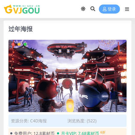
登录
过年海报
资源分类:
C4D海报
浏览热度: (522)
6折
免费用户:
12.8素材币
月卡VIP:
7.68素材币