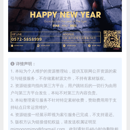
详情声明：
1. 本站为个人维护的资源整理站，提供互联网公开资源的索
引与链接服务，不存储素材源文件，不持有素材版权。
2. 资源链接均指向第三方平台，用户跳转后的一切行为由用
户与第三方平台发生，本站不对第三方内容负责。
3. 本站整理索引服务不针对特定素材收费，赞助费用用于支
持站点日常运营维护。
4. 资源链接一经展示即视为索引服务已完成，不支持退还。
5. 版权方认为链接侵犯权益，请发送权属证明至
mimoqqmimo@foxmail.com，收到通知后48小时内删除相