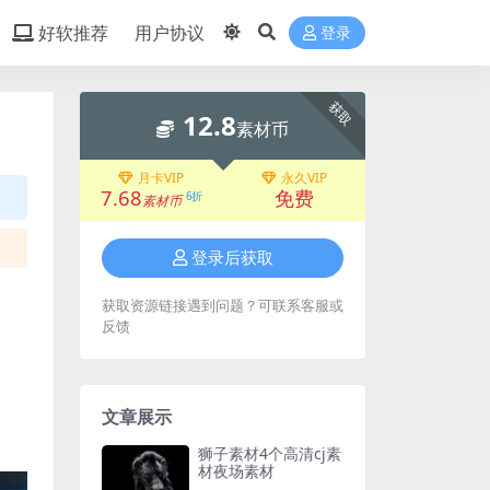
好软推荐
用户协议
登录
获取
12.8
素材币
月卡VIP
永久VIP
7.68
免费
6折
素材币
登录后获取
获取资源链接遇到问题？可联系客服或
反馈
文章展示
狮子素材4个高清cj素
材夜场素材