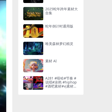
2025蛇年跨年素材大
合集
蛇年倒计时通用版
唯美森林梦幻精灵
素材 AI
A281 #嘻哈#节奏 #
说唱#涂鸦 #hiphop
#酒吧素材#vj素材酒
吧素材#vj素材