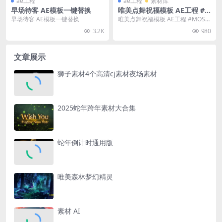
ae工程
ae工程
素材库
早场待客 AE模板一键替换
唯美点舞祝福模板 AE工程 #M
OSHE视觉频道NO.71 无需插
早场待客 AE模板一键替换
唯美点舞祝福模板 AE工程 #MOSH
件 字体已与工程一并打包
E视觉频道NO.71 无需插件 字体已
3.2K
980
与工...
文章展示
狮子素材4个高清cj素材夜场素材
2025蛇年跨年素材大合集
蛇年倒计时通用版
唯美森林梦幻精灵
素材 AI