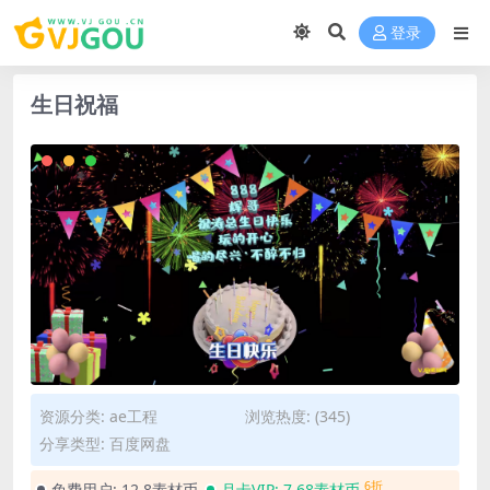
登录
生日祝福
资源分类:
ae工程
浏览热度: (345)
分享类型: 百度网盘
6折
免费用户:
12.8素材币
月卡VIP:
7.68素材币