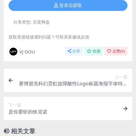
登录后获取
分享类型:
百度网盘
获取资源链接遇到问题？可联系客服或反馈
VJ GOU
分享
收藏
点赞(
0
)
上一篇
赛博朋克科幻霓虹故障酸性Logo标题海报字体特效
样机PSD设计素材
下一篇
是你爱听的铁克诺
相关文章