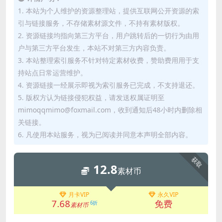
1. 本站为个人维护的资源整理站，提供互联网公开资源的索
引与链接服务，不存储素材源文件，不持有素材版权。
2. 资源链接均指向第三方平台，用户跳转后的一切行为由用
户与第三方平台发生，本站不对第三方内容负责。
3. 本站整理索引服务不针对特定素材收费，赞助费用用于支
持站点日常运营维护。
4. 资源链接一经展示即视为索引服务已完成，不支持退还。
5. 版权方认为链接侵犯权益，请发送权属证明至
mimoqqmimo@foxmail.com，收到通知后48小时内删除相
关链接。
6. 凡使用本站服务，视为已阅读并同意本声明全部内容。
获取
12.8
素材币
月卡VIP
永久VIP
7.68
免费
6折
素材币