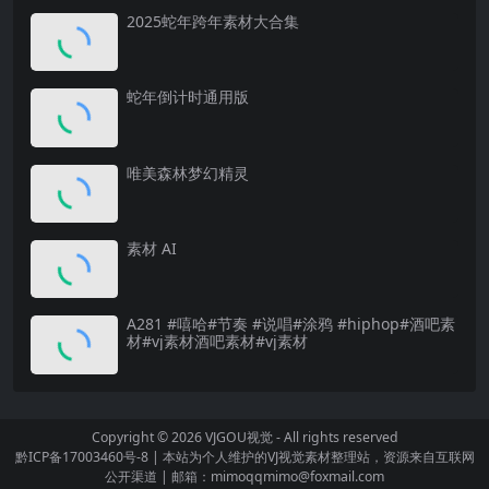
2025蛇年跨年素材大合集
蛇年倒计时通用版
唯美森林梦幻精灵
素材 AI
A281 #嘻哈#节奏 #说唱#涂鸦 #hiphop#酒吧素
材#vj素材酒吧素材#vj素材
Copyright © 2026
VJGOU视觉
- All rights reserved
黔ICP备17003460号-8
|
本站为个人维护的VJ视觉素材整理站，资源来自互联网
公开渠道
|
邮箱：mimoqqmimo@foxmail.com