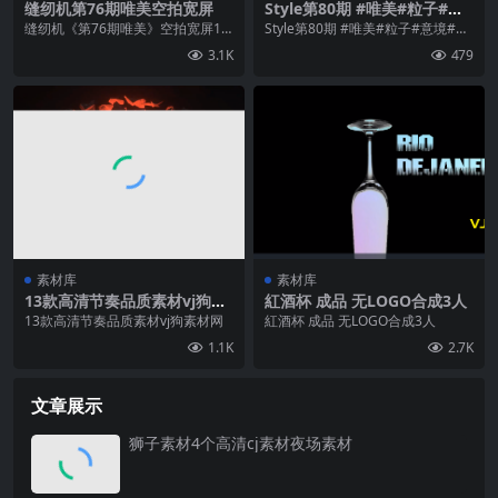
缝纫机第76期唯美空拍宽屏
Style第80期 #唯美#粒子#意
境#烟雾#livehouse 25个-大
缝纫机《第76期唯美》空拍宽屏19
Style第80期 #唯美#粒子#意境#烟
部分素材4K
20✖️1080 密码fengrenji76 ...
雾#livehouse 25个-大部分...
3.1K
479
素材库
素材库
13款高清节奏品质素材vj狗素
紅酒杯 成品 无LOGO合成3人
材网
13款高清节奏品质素材vj狗素材网
紅酒杯 成品 无LOGO合成3人
1.1K
2.7K
文章展示
狮子素材4个高清cj素材夜场素材