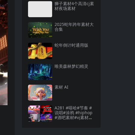
狮子素材4个高清cj素
材夜场素材
2025蛇年跨年素材大
合集
蛇年倒计时通用版
唯美森林梦幻精灵
素材 AI
A281 #嘻哈#节奏 #
说唱#涂鸦 #hiphop
#酒吧素材#vj素材酒
吧素材#vj素材