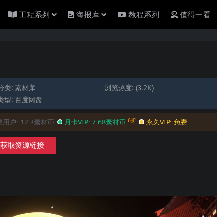
工程系列
海报库
教程系列
值得一看
分类:
素材库
浏览热度: (3.2K)
类型: 百度网盘
6折
费用户:
12.8素材币
月卡VIP:
7.68素材币
永久VIP:
免费
获取资源链接