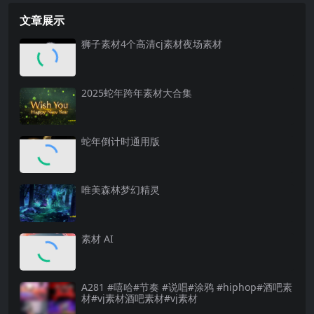
文章展示
狮子素材4个高清cj素材夜场素材
2025蛇年跨年素材大合集
蛇年倒计时通用版
唯美森林梦幻精灵
素材 AI
A281 #嘻哈#节奏 #说唱#涂鸦 #hiphop#酒吧素
材#vj素材酒吧素材#vj素材