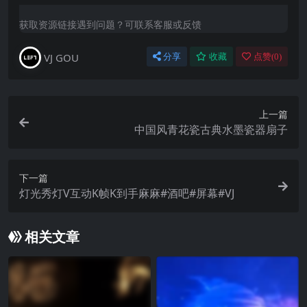
获取资源链接遇到问题？可联系客服或反馈
VJ GOU
分享
收藏
点赞(
0
)
上一篇
中国风青花瓷古典水墨瓷器扇子
下一篇
灯光秀灯V互动K帧K到手麻麻#酒吧#屏幕#VJ
相关文章