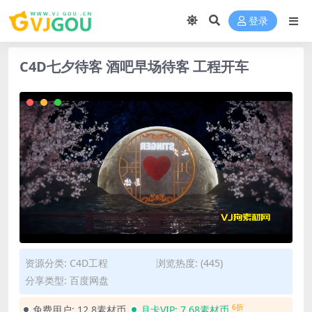
登录
C4D七夕待客 酒吧早场待客 工程开车
资源分类:
C4D工程
浏览热度: (445)
分享类型: 百度网盘
6折
免费用户:
12.8素材币
月卡VIP:
7.68素材币