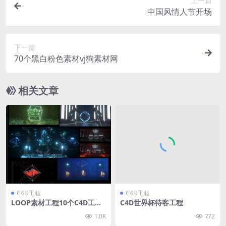
上一篇
中国风情人节开场
下一篇
70个黑白粉色素材vj狗素材网
相关文章
C4D工程
C4D工程
LOOP素材工程10个C4D工程
C4D世界杯待客工程
素材
1.0K
772