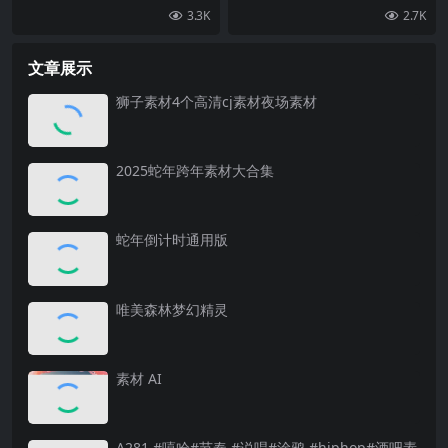
3.3K
2.7K
文章展示
狮子素材4个高清cj素材夜场素材
2025蛇年跨年素材大合集
蛇年倒计时通用版
唯美森林梦幻精灵
素材 AI
A281 #嘻哈#节奏 #说唱#涂鸦 #hiphop#酒吧素