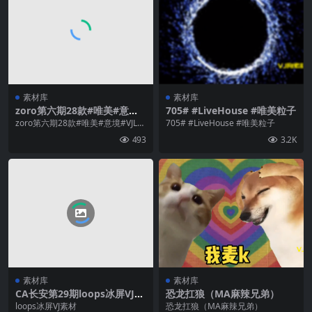
素材库
素材库
zoro第六期28款#唯美#意境#
705# #LiveHouse #唯美粒子
VJLoop#Zoro#SpaceLoop
zoro第六期28款#唯美#意境#VJLo
705# #LiveHouse #唯美粒子
第六期28款
op#Zoro#SpaceLoop 第...
493
3.2K
素材库
素材库
CA长安第29期loops冰屏VJ素
恐龙扛狼（MA麻辣兄弟）
材
loops冰屏VJ素材
恐龙扛狼（MA麻辣兄弟）