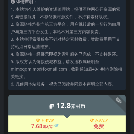
详情声明：
1. 本站为个人维护的资源整理站，提供互联网公开资源的索
引与链接服务，不存储素材源文件，不持有素材版权。
2. 资源链接均指向第三方平台，用户跳转后的一切行为由用
户与第三方平台发生，本站不对第三方内容负责。
3. 本站整理索引服务不针对特定素材收费，赞助费用用于支
持站点日常运营维护。
4. 资源链接一经展示即视为索引服务已完成，不支持退还。
5. 版权方认为链接侵犯权益，请发送权属证明至
mimoqqmimo@foxmail.com，收到通知后48小时内删除相
关链接。
6. 凡使用本站服务，视为已阅读并同意本声明全部内容。
获取
12.8
素材币
月卡VIP
永久VIP
7.68
免费
6折
素材币