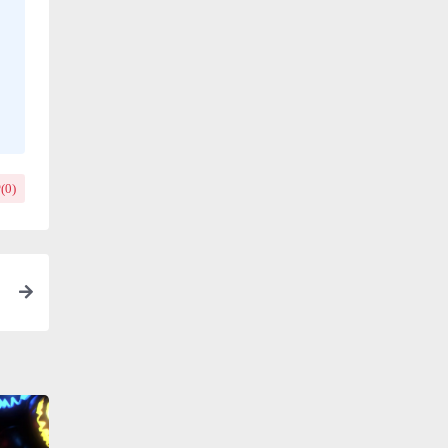
(
0
)