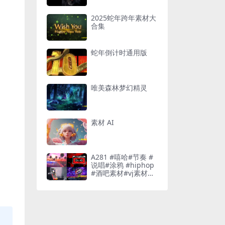
2025蛇年跨年素材大
合集
蛇年倒计时通用版
唯美森林梦幻精灵
素材 AI
A281 #嘻哈#节奏 #
说唱#涂鸦 #hiphop
#酒吧素材#vj素材酒
吧素材#vj素材