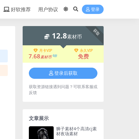
好软推荐
用户协议
登录
获取
12.8
素材币
月卡VIP
永久VIP
7.68
免费
6折
素材币
登录后获取
获取资源链接遇到问题？可联系客服或
反馈
文章展示
狮子素材4个高清cj素
材夜场素材