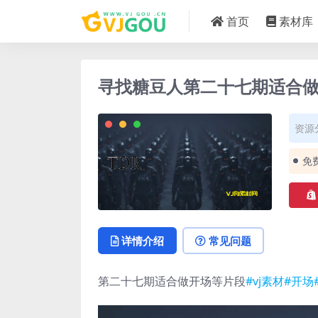
首页
素材库
寻找糖豆人第二十七期适合做开
资源
免
详情介绍
常见问题
第二十七期适合做开场等片段
#vj素材
#开场