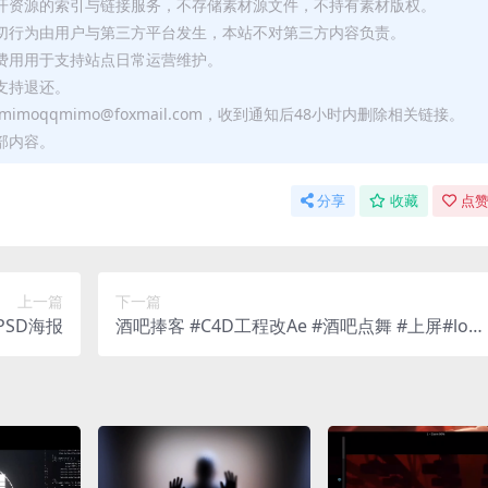
公开资源的索引与链接服务，不存储素材源文件，不持有素材版权。
一切行为由用户与第三方平台发生，本站不对第三方内容负责。
助费用用于支持站点日常运营维护。
支持退还。
moqqmimo@foxmail.com，收到通知后48小时内删除相关链接。
部内容。
分享
收藏
点赞
上一篇
下一篇
常PSD海报
酒吧捧客 #C4D工程改Ae #酒吧点舞 #上屏#loo
下圈文字E3d 颜色内容可自由更换 照片可上两张
不同的