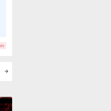
(
0
)
p