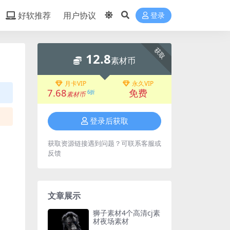
好软推荐
用户协议
登录
获取
12.8
素材币
月卡VIP
永久VIP
7.68
免费
6折
素材币
登录后获取
获取资源链接遇到问题？可联系客服或
反馈
文章展示
狮子素材4个高清cj素
材夜场素材