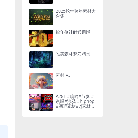
2025蛇年跨年素材大
合集
蛇年倒计时通用版
唯美森林梦幻精灵
素材 AI
A281 #嘻哈#节奏 #
说唱#涂鸦 #hiphop
#酒吧素材#vj素材酒
吧素材#vj素材