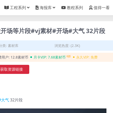
工程系列
海报库
教程系列
值得一看
场等片段#vj素材#开场#大气 32片段
分类:
素材库
浏览热度: (2.3K)
6折
费用户:
12.8素材币
月卡VIP:
7.68素材币
永久VIP:
免费
获取资源链接
#大气
32片段