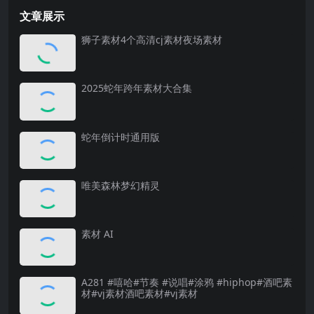
文章展示
狮子素材4个高清cj素材夜场素材
2025蛇年跨年素材大合集
蛇年倒计时通用版
唯美森林梦幻精灵
素材 AI
A281 #嘻哈#节奏 #说唱#涂鸦 #hiphop#酒吧素
材#vj素材酒吧素材#vj素材