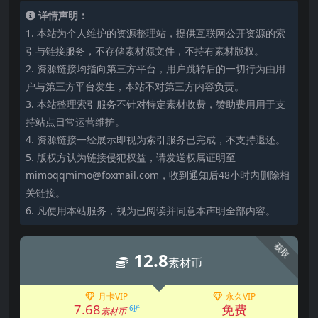
详情声明：
1. 本站为个人维护的资源整理站，提供互联网公开资源的索
引与链接服务，不存储素材源文件，不持有素材版权。
2. 资源链接均指向第三方平台，用户跳转后的一切行为由用
户与第三方平台发生，本站不对第三方内容负责。
3. 本站整理索引服务不针对特定素材收费，赞助费用用于支
持站点日常运营维护。
4. 资源链接一经展示即视为索引服务已完成，不支持退还。
5. 版权方认为链接侵犯权益，请发送权属证明至
mimoqqmimo@foxmail.com，收到通知后48小时内删除相
关链接。
6. 凡使用本站服务，视为已阅读并同意本声明全部内容。
获取
12.8
素材币
月卡VIP
永久VIP
7.68
免费
6折
素材币