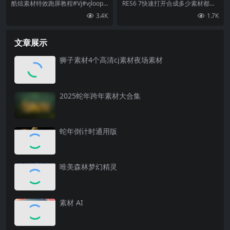
oop#vj特效
都是一分钟之内打开
酷炫素材特效跑屏教程#Vj#vjloop#
RES6 7快速打开合成多少素材都是
vj特效
一分钟之内打开
3.4K
1.7K
文章展示
狮子素材4个高清cj素材夜场素材
2025蛇年跨年素材大合集
蛇年倒计时通用版
唯美森林梦幻精灵
素材 AI