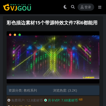
登录
彩色描边素材15个带源特效文件7和6都能用
资源分类:
教程系列
浏览热度: (3.2K)
6折
免费用户:
12.8素材币
月卡VIP:
7.68素材币