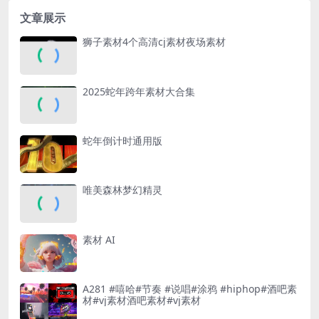
文章展示
狮子素材4个高清cj素材夜场素材
2025蛇年跨年素材大合集
蛇年倒计时通用版
唯美森林梦幻精灵
素材 AI
A281 #嘻哈#节奏 #说唱#涂鸦 #hiphop#酒吧素
材#vj素材酒吧素材#vj素材