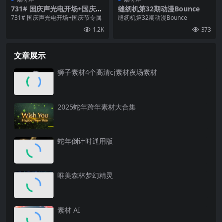
731# 国庆声光电开场+国庆节
缝纫机第32期动漫Bounce
专属
731# 国庆声光电开场+国庆节专属
缝纫机第32期动漫Bounce
1.2K
373
文章展示
狮子素材4个高清cj素材夜场素材
2025蛇年跨年素材大合集
蛇年倒计时通用版
唯美森林梦幻精灵
素材 AI