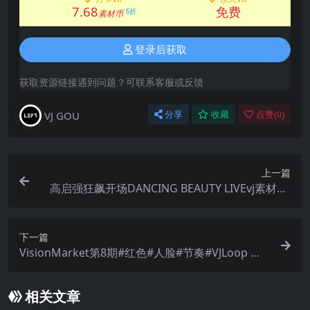
7.68
免费
6折
素材币
登录后获取
获取资源链接遇到问题？可联系客服或反馈
VJ GOU
分享
收藏
点赞(
0
)
上一篇
高启强狂飙开场DANCING BEAUTY LIVEvj素材BP
M:140
下一篇
VisionMarket第8期#红色#人脸#节奏#VJLoop 第0
8期素材/数量：21个
相关文章