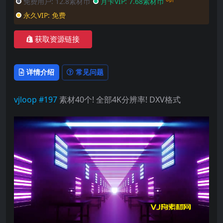
免费用户:
12.8素材币
月卡VIP:
7.68素材币
永久VIP:
免费
获取资源链接
详情介绍
常见问题
vjloop
#197
素材40个! 全部4K分辨率! DXV格式