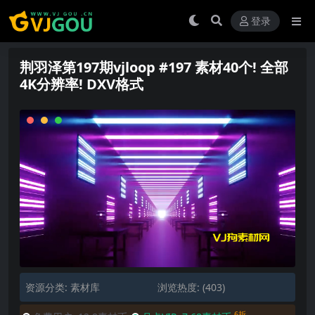
登录
荆羽泽第197期vjloop #197 素材40个! 全部
4K分辨率! DXV格式
资源分类:
素材库
浏览热度: (403)
6折