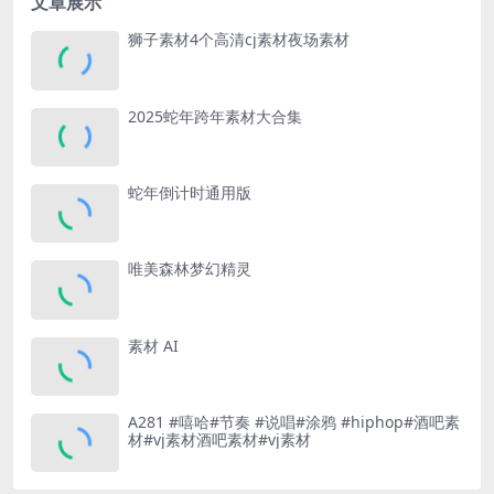
文章展示
狮子素材4个高清cj素材夜场素材
2025蛇年跨年素材大合集
蛇年倒计时通用版
唯美森林梦幻精灵
素材 AI
A281 #嘻哈#节奏 #说唱#涂鸦 #hiphop#酒吧素
材#vj素材酒吧素材#vj素材