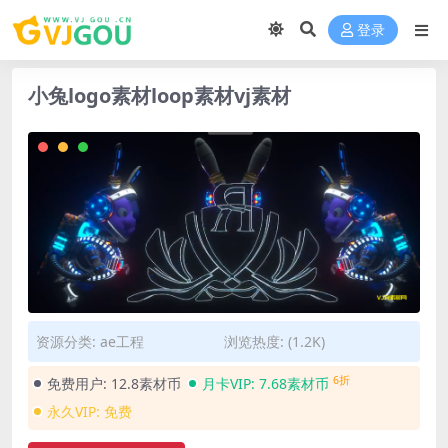
登录
小兔logo素材loop素材vj素材
资源分类:
ae工程
浏览热度: (1.2K)
6折
免费用户:
12.8素材币
月卡VIP:
7.68素材币
永久VIP:
免费