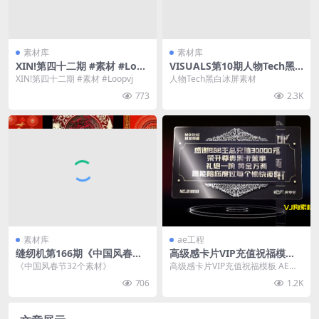
素材库
素材库
XIN!第四十二期 #素材 #Loop
VISUALS第10期人物Tech黑
vj
白冰屏素材
XIN!第四十二期 #素材 #Loopvj
人物Tech黑白冰屏素材
773
2.3K
素材库
ae工程
缝纫机第166期《中国风春节3
高级感卡片VIP充值祝福模板
2个素材》
AE工程 #MOSHE视觉频道N
《中国风春节32个素材》
高级感卡片VIP充值祝福模板 AE工
O.75
程 #MOSHE视觉频道NO.75
706
1.2K