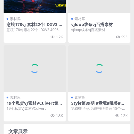
素材库
素材库
意境178vj 素材22个! DXV3 4
vjloop线条vj百搭素材
096X2304 3840×2160 1920X
意境178vj 素材22个! DXV3 4096X2
vjloop线条vj百搭素材
1080
304 3840×...
1.2K
993
素材库
素材库
19个私货VJ素材VCulvert第二
Style第89期 #意境#唯美#星
期
云 18个-全部4K
19个私货VJ素材VCulvert
第89期 #意境#唯美#星云 18个-全
部4K
1.8K
2.2K
文章展示