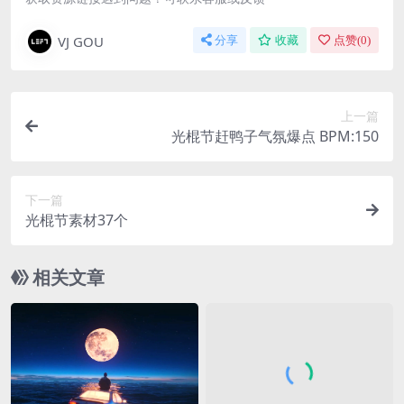
VJ GOU
分享
收藏
点赞(
0
)
上一篇
光棍节赶鸭子气氛爆点 BPM:150
下一篇
光棍节素材37个
相关文章