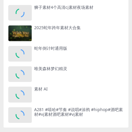
狮子素材4个高清cj素材夜场素材
2025蛇年跨年素材大合集
蛇年倒计时通用版
唯美森林梦幻精灵
素材 AI
A281 #嘻哈#节奏 #说唱#涂鸦 #hiphop#酒吧素
材#vj素材酒吧素材#vj素材