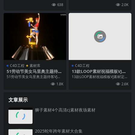
团TAO第五期
638
2.0K
C4D工程
素材库
C4D工程
51劳动节美女马里奥主题待客
13款LOOP素材祝福模板VJ素
VJ素材
材定制素材酒吧素材
51劳动节美女马里奥主题待客VJ素
13款LOOP素材祝福模板VJ素材定制
材
素材
1.8K
2.6K
文章展示
狮子素材4个高清cj素材夜场素材
2025蛇年跨年素材大合集