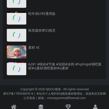
蛇年倒计时通用版
唯美森林梦幻精灵
素材 AI
A281 #嘻哈#节奏 #说唱#涂鸦 #hiphop#酒吧素
材#vj素材酒吧素材#vj素材
Copyright © 2026
VJGOU视觉
- All rights reserved
黔ICP备17003460号-8
|
本站为个人维护的VJ视觉素材整理站，资源来自互联网
公开渠道
|
邮箱：mimoqqmimo@foxmail.com