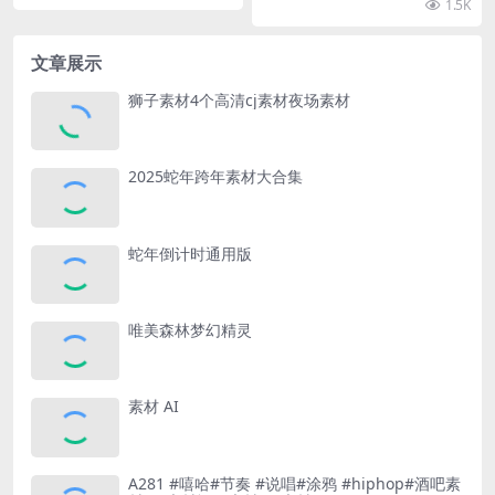
1.5K
文章展示
狮子素材4个高清cj素材夜场素材
2025蛇年跨年素材大合集
蛇年倒计时通用版
唯美森林梦幻精灵
素材 AI
A281 #嘻哈#节奏 #说唱#涂鸦 #hiphop#酒吧素