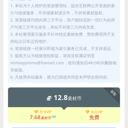
1. 本站为个人维护的资源整理站，提供互联网公开资源的索
引与链接服务，不存储素材源文件，不持有素材版权。
2. 资源链接均指向第三方平台，用户跳转后的一切行为由用
户与第三方平台发生，本站不对第三方内容负责。
3. 本站整理索引服务不针对特定素材收费，赞助费用用于支
持站点日常运营维护。
4. 资源链接一经展示即视为索引服务已完成，不支持退还。
5. 版权方认为链接侵犯权益，请发送权属证明至
mimoqqmimo@foxmail.com，收到通知后48小时内删除相
关链接。
6. 凡使用本站服务，视为已阅读并同意本声明全部内容。
获取
12.8
素材币
月卡VIP
永久VIP
7.68
免费
6折
素材币