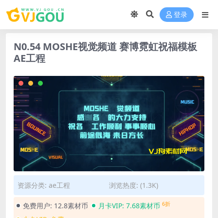
登录
N0.54 MOSHE视觉频道 赛博霓虹祝福模板
AE工程
资源分类:
ae工程
浏览热度: (1.3K)
6折
免费用户:
12.8素材币
月卡VIP:
7.68素材币