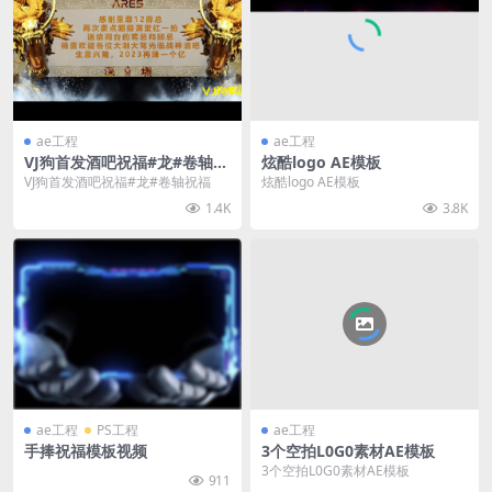
ae工程
ae工程
VJ狗首发酒吧祝福#龙#卷轴祝
炫酷logo AE模板
福
VJ狗首发酒吧祝福#龙#卷轴祝福
炫酷logo AE模板
1.4K
3.8K
ae工程
PS工程
ae工程
手捧祝福模板视频
3个空拍L0G0素材AE模板
3个空拍L0G0素材AE模板
911