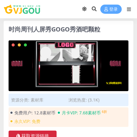
登录
时尚周刊人屏秀GOGO秀酒吧颗粒
资源分类:
素材库
浏览热度: (3.1K)
6折
免费用户:
12.8素材币
月卡VIP:
7.68素材币
永久VIP:
免费
获取资源链接