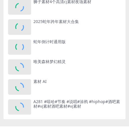
狮子素材4个高清cj素材夜场素材
2025蛇年跨年素材大合集
蛇年倒计时通用版
唯美森林梦幻精灵
素材 AI
A281 #嘻哈#节奏 #说唱#涂鸦 #hiphop#酒吧素
材#vj素材酒吧素材#vj素材