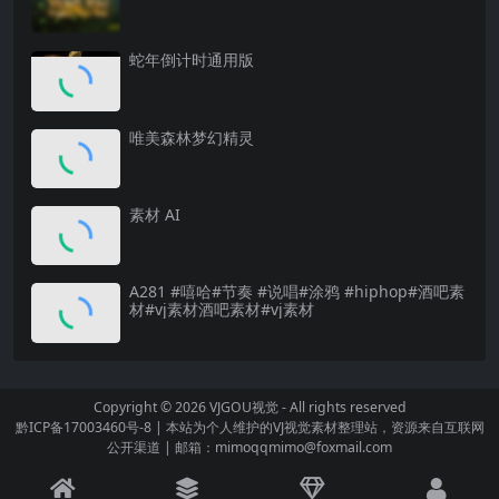
蛇年倒计时通用版
唯美森林梦幻精灵
素材 AI
A281 #嘻哈#节奏 #说唱#涂鸦 #hiphop#酒吧素
材#vj素材酒吧素材#vj素材
Copyright © 2026
VJGOU视觉
- All rights reserved
黔ICP备17003460号-8
|
本站为个人维护的VJ视觉素材整理站，资源来自互联网
公开渠道
|
邮箱：mimoqqmimo@foxmail.com