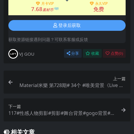
月卡VIP
永久VIP
7.68
免费
6折
素材币
登录后获取
获取资源链接遇到问题？可联系客服或反馈
VJ GOU
分享
收藏
点赞(
0
)
上一篇
Material米樂 第728期# 34个 #唯美背景《Live Ho
use》 #VJ #Loops
下一篇
117#性感人物剪影#剪影#舞台背景#gogo背景#舞
台演出背景#酒吧gogo秀#酒吧遇到秀
相关文章