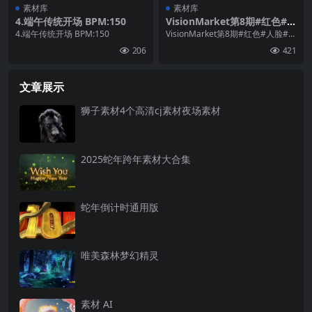
素材库
素材库
4.端午传统开场 BPM:150
VisionMarket第8期#红色#人
脸#节奏#VJLoop 第08期素
4.端午传统开场 BPM:150
VisionMarket第8期#红色#人脸#节
材/数量：21个
奏#VJLoop 第08期素材/数...
206
421
文章展示
狮子素材4个高清cj素材夜场素材
2025蛇年跨年素材大合集
蛇年倒计时通用版
唯美森林梦幻精灵
素材 AI