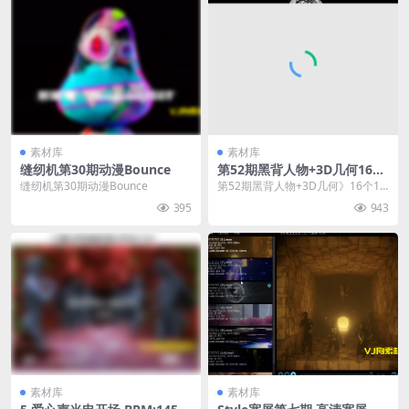
素材库
素材库
缝纫机第30期动漫Bounce
第52期黑背人物+3D几何16个
1080p
缝纫机第30期动漫Bounce
第52期黑背人物+3D几何》16个10
80p
395
943
素材库
素材库