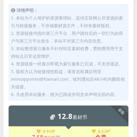
详情声明：
1. 本站为个人维护的资源整理站，提供互联网公开资源的索
引与链接服务，不存储素材源文件，不持有素材版权。
2. 资源链接均指向第三方平台，用户跳转后的一切行为由用
户与第三方平台发生，本站不对第三方内容负责。
3. 本站整理索引服务不针对特定素材收费，赞助费用用于支
持站点日常运营维护。
4. 资源链接一经展示即视为索引服务已完成，不支持退还。
5. 版权方认为链接侵犯权益，请发送权属证明至
mimoqqmimo@foxmail.com，收到通知后48小时内删除相
关链接。
6. 凡使用本站服务，视为已阅读并同意本声明全部内容。
获取
12.8
素材币
月卡VIP
永久VIP
7.68
免费
6折