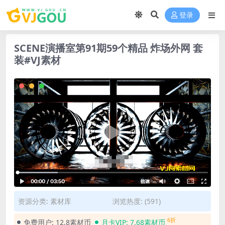
登录
SCENE演播室第91期59个精品 炸场外网 套
装#VJ素材
资源分类:
素材库
浏览热度: (591)
6折
免费用户:
12.8素材币
月卡VIP:
7.68素材币