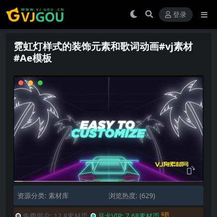
登录
霓虹灯样式的装饰元素和歌词动画#vj素材
#Ae模板
资源分类:
素材库
浏览热度: (629)
6折
免费用户:
12.8素材币
月卡VIP:
7.68素材币