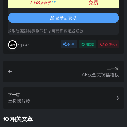
7.68
免费
6折
素材币
登录后获取
获取资源链接遇到问题？可联系客服或反馈
VJ GOU
分享
收藏
点赞(
0
)
上一篇
AE双金龙祝福模板
下一篇
土拨鼠哎噢
相关文章