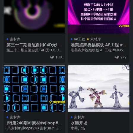
素材库
ae工程
素材库
第三十二期自渲自用C4D无LO
唯美点舞祝福模板 AE工程 #M
GO 50个
OSHE视觉频道NO.71 无需插
第三十二期自渲自用C4D无LOGO 5
唯美点舞祝福模板 AE工程 #MOSH
件 字体已与工程一并打包
0个
E视觉频道NO.71 无需插件 字体已
1.7K
979
与工...
素材库
素材库
J珩第240期VJ素材#vjloop#第
水墨开场
240期 素材30个! 3840X2160
J珩素材#vjloop#240 素材30个! 38
水墨开场
1920X1080! DXV格式！
40X2160 1920X10...