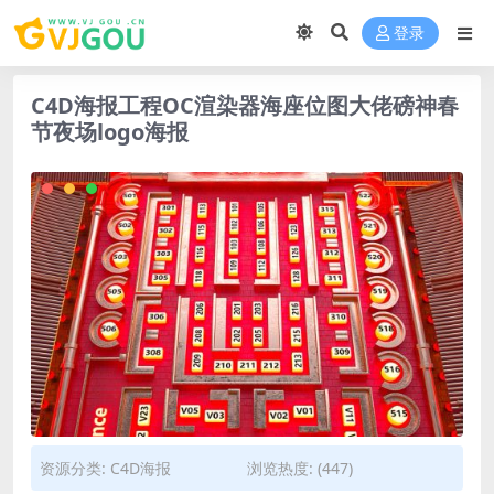
登录
C4D海报工程OC渲染器海座位图大佬磅神春
节夜场logo海报
资源分类:
C4D海报
浏览热度: (447)