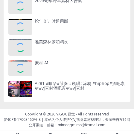
2025蛇年跨年素材大合集
蛇年倒计时通用版
唯美森林梦幻精灵
素材 AI
A281 #嘻哈#节奏 #说唱#涂鸦 #hiphop#酒吧素
材#vj素材酒吧素材#vj素材
Copyright © 2026
VJGOU视觉
- All rights reserved
黔ICP备17003460号-8
|
本站为个人维护的VJ视觉素材整理站，资源来自互联网
公开渠道
|
邮箱：mimoqqmimo@foxmail.com