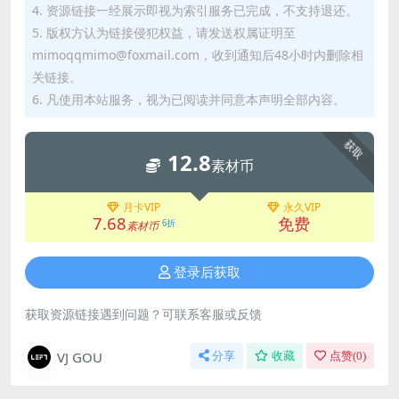
4. 资源链接一经展示即视为索引服务已完成，不支持退还。
5. 版权方认为链接侵犯权益，请发送权属证明至
mimoqqmimo@foxmail.com，收到通知后48小时内删除相
关链接。
6. 凡使用本站服务，视为已阅读并同意本声明全部内容。
获取
12.8
素材币
月卡VIP
永久VIP
7.68
免费
6折
素材币
登录后获取
获取资源链接遇到问题？可联系客服或反馈
VJ GOU
分享
收藏
点赞(
0
)