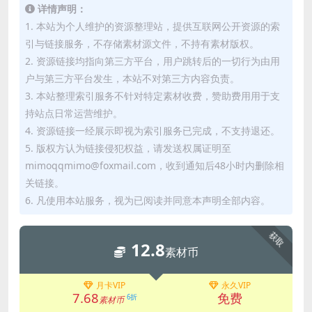
详情声明：
1. 本站为个人维护的资源整理站，提供互联网公开资源的索
引与链接服务，不存储素材源文件，不持有素材版权。
2. 资源链接均指向第三方平台，用户跳转后的一切行为由用
户与第三方平台发生，本站不对第三方内容负责。
3. 本站整理索引服务不针对特定素材收费，赞助费用用于支
持站点日常运营维护。
4. 资源链接一经展示即视为索引服务已完成，不支持退还。
5. 版权方认为链接侵犯权益，请发送权属证明至
mimoqqmimo@foxmail.com，收到通知后48小时内删除相
关链接。
6. 凡使用本站服务，视为已阅读并同意本声明全部内容。
获取
12.8
素材币
月卡VIP
永久VIP
7.68
免费
6折
素材币