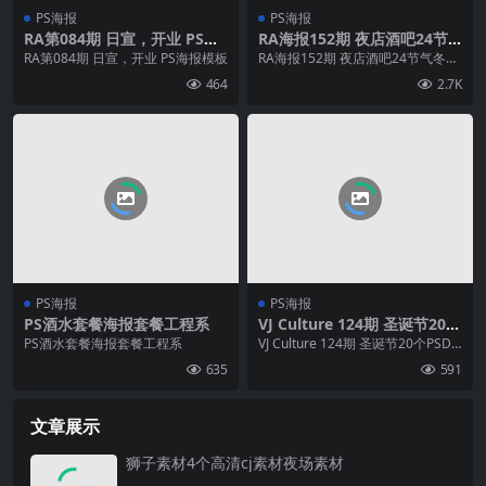
PS海报
PS海报
RA第084期 日宣，开业 PS海
RA海报152期 夜店酒吧24节
报模板
气冬至/平安夜/圣诞节PS海报
RA第084期 日宣，开业 PS海报模板
RA海报152期 夜店酒吧24节气冬
模板数量：20个
至/平安夜/圣诞节PS海报模板数
464
2.7K
量：20个
PS海报
PS海报
PS酒水套餐海报套餐工程系
VJ Culture 124期 圣诞节20个
PSD海报
PS酒水套餐海报套餐工程系
VJ Culture 124期 圣诞节20个PSD
海报
635
591
文章展示
狮子素材4个高清cj素材夜场素材