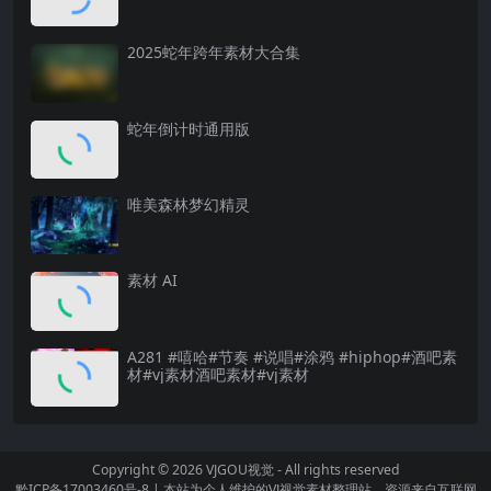
2025蛇年跨年素材大合集
蛇年倒计时通用版
唯美森林梦幻精灵
素材 AI
A281 #嘻哈#节奏 #说唱#涂鸦 #hiphop#酒吧素
材#vj素材酒吧素材#vj素材
Copyright © 2026
VJGOU视觉
- All rights reserved
黔ICP备17003460号-8
|
本站为个人维护的VJ视觉素材整理站，资源来自互联网