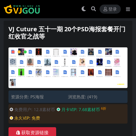
登录
VJ Cuture 五十一期 20个PSD海报套餐开门
红收官之战等
资源分类:
PS海报
浏览热度: (419)
6折
免费用户:
12.8素材币
月卡VIP:
7.68素材币
永久VIP:
免费
获取资源链接