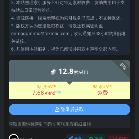
3. 本站整理索引服务不针对特定素材收费，赞助费用用于支
持站点日常运营维护。
4. 资源链接一经展示即视为索引服务已完成，不支持退还。
5. 版权方认为链接侵犯权益，请发送权属证明至
mimoqqmimo@foxmail.com，收到通知后48小时内删除相
关链接。
6. 凡使用本站服务，视为已阅读并同意本声明全部内容。
获取
12.8
素材币
月卡VIP
永久VIP
7.68
免费
6折
素材币
登录后获取
获取资源链接遇到问题？可联系客服或反馈
VJ GOU
分享
收藏
点赞(
0
)