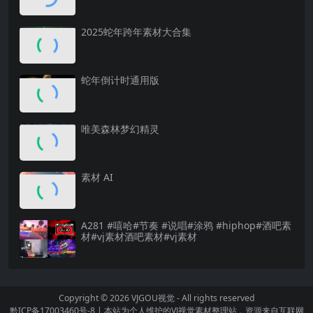
2025蛇年跨年素材大合集
蛇年倒计时通用版
唯美森林梦幻精灵
素材 AI
A281 #嘻哈#节奏 #说唱#涂鸦 #hiphop#酒吧素
材#vj素材酒吧素材#vj素材
Copyright © 2026
VJGOU视觉
- All rights reserved
黔ICP备17003460号-8
|
本站为个人维护的VJ视觉素材整理站，资源来自互联网