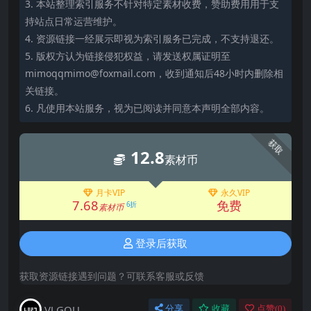
3. 本站整理索引服务不针对特定素材收费，赞助费用用于支
持站点日常运营维护。
4. 资源链接一经展示即视为索引服务已完成，不支持退还。
5. 版权方认为链接侵犯权益，请发送权属证明至
mimoqqmimo@foxmail.com，收到通知后48小时内删除相
关链接。
6. 凡使用本站服务，视为已阅读并同意本声明全部内容。
获取
12.8
素材币
月卡VIP
永久VIP
7.68
免费
6折
素材币
登录后获取
获取资源链接遇到问题？可联系客服或反馈
VJ GOU
分享
收藏
点赞(
0
)