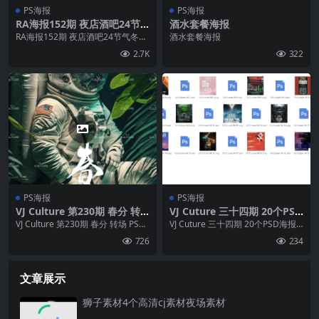
PS海报
PS海报
RA海报152期 夜店酒吧24节
酒水套餐海报
气冬至/平安夜/圣诞节PS海报
RA海报152期 夜店酒吧24节气冬
酒水套餐海报
模板数量：20个
至/平安夜/圣诞节PS海报模板数
2.7K
322
量：20个
PS海报
PS海报
VJ Culture 第230期 春分 转
VJ Cuture 三十四期 20个PSD
场 PSD海报
海报套餐开门红收官之战等
VJ Culture 第230期 春分 转场 PSD
VJ Cuture 三十四期 20个PSD海报
海报
套餐开门红收官之战等
726
234
文章展示
狮子素材4个高清cj素材夜场素材