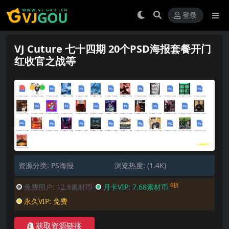
登录
VJ Cuture 七十四期 20个PSD海报套餐开门
红收官之战等
资源分类:
PS海报
浏览热度: (1.4K)
6折
免费用户:
12.8素材币
月卡VIP:
7.68素材币
永久VIP:
免费
获取资源链接