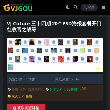
登录
VJ Cuture 三十四期 20个PSD海报套餐开门
红收官之战等
资源分类:
PS海报
浏览热度: (234)
6折
免费用户:
12.8素材币
月卡VIP:
7.68素材币
永久VIP:
免费
获取资源链接