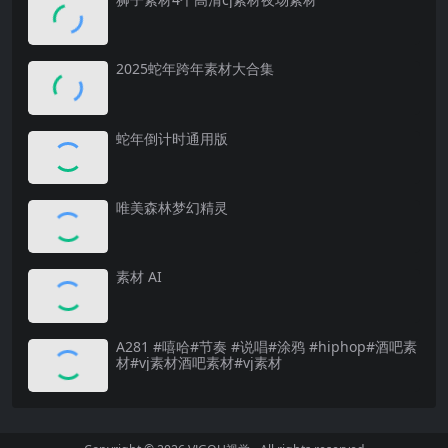
2025蛇年跨年素材大合集
蛇年倒计时通用版
唯美森林梦幻精灵
素材 AI
A281 #嘻哈#节奏 #说唱#涂鸦 #hiphop#酒吧素
材#vj素材酒吧素材#vj素材